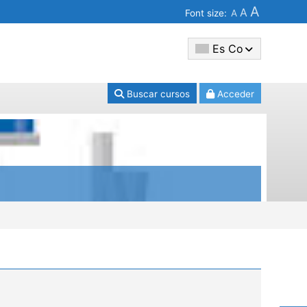
A
A
Font size:
A
Es Co
Buscar cursos
Acceder