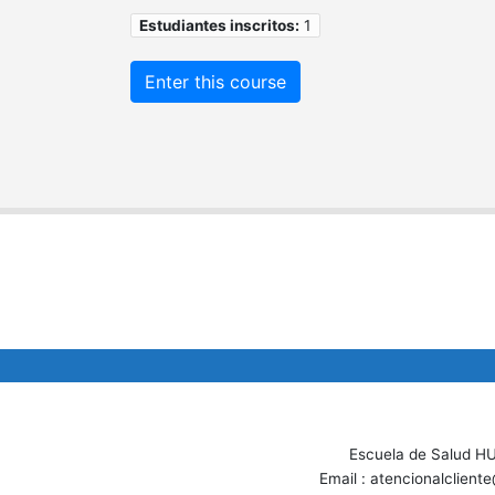
Estudiantes inscritos:
1
Enter this course
Escuela de Salud H
Email : atencionalclien